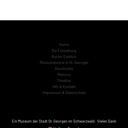
Home
Die Entstehung
Kurzer Einblick
Phonoindustrie in St. Georgen
Geschichte
Memory
Timeline
Info & Kontakt
Impressum & Datenschutz
Ein Museum der Stadt St. Georgen im Schwarzwald · Vielen Dank