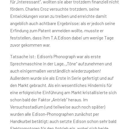
für „interessant“, wollten sie aber trotzdem finanziell nicht
fördern. Charles Croz versuchte trotzdem, seine
Entwicklungen voran zu treiben und erreichte damit
angeblich auch achtbare Ergebnisse; als er jedoch seine
Erfindung zum Patent anmelden wollte, musste er
feststellen, dass ihm T.A.Edison dabei um wenige Tage
zuvor gekommen war.
Tatsache ist: Edison’s Phonograph war als erste
Sprechmaschine in der Lage, „Töne“ aufzunehmen und
auch einigermaßen verständlich wiederzugeben!
Außerdem wurde sie als Erste in Serie gefertigt und auf
den Markt gebracht. Als ein wesentliches Hindernis für
eine erfolgreiche Einführung am Markt kristallisierte sich
schon bald der Faktor „Antrieb“ heraus. Im
Versuchsstadium (und teilweise auch noch später)
wurden alle Edison-Phonographen zunächst per
Handkurbel betätigt; auch setzte Edison schon sehr bald
Elektromotoren für den Antrieb ein, wobei sich beide