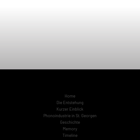
Home
Die Entstehung
Kurzer Einblick
Phonoindustrie in St. Georgen
Geschichte
Memory
Timeline