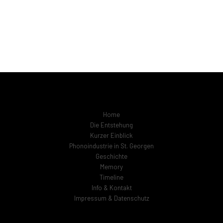
Home
Die Entstehung
Kurzer Einblick
Phonoindustrie in St. Georgen
Geschichte
Memory
Timeline
Info & Kontakt
Impressum & Datenschutz