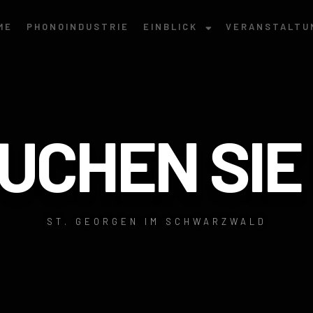
ME
PHONOINDUSTRIE
EINBLICK
VERANSTALTU
UCHEN SIE
ST. GEORGEN IM SCHWARZWALD