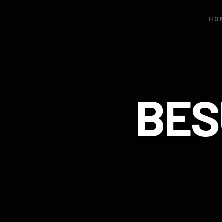
HO
BES