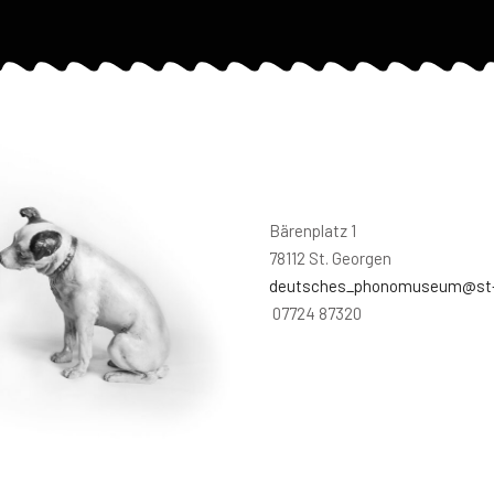
Bärenplatz 1
78112
St. Georgen
deutsches_phonomuseum@st-
07724 87320