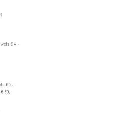
ei
weis € 4,-
hr € 2,-
 € 30,-
-