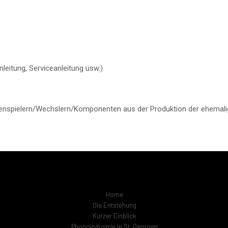
eitung, Serviceanleitung usw.)
tenspielern/Wechslern/Komponenten aus der Produktion der ehemali
Home
Die Entstehung
Kurzer Einblick
Phonoindustrie in St. Georgen